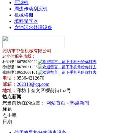
压滤机
周边传动刮泥机
机械格栅
填料曝气器
含油污水处理设备
潍坊市中创机械有限公司
24小时服务热线：
杜经理 18678029022
徐经理 18678021235
张经理 18653668101
电话：
0536-4212670
邮箱：
262318@qq.com
地址：
潍坊市奎文区樱前街152号
热点新闻
您当前所在的位置：
网站首页
»
热点新闻
标题
点击率
日期
使用效果极好的消毒设备