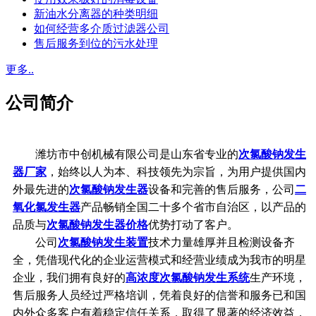
新油水分离器的种类明细
如何经营多介质过滤器公司
售后服务到位的污水处理
更多..
公司简介
潍坊市中创机械有限公司是山东省专业的
次氯酸钠发生
器厂家
，始终以人为本、科技领先为宗旨，为用户提供国内
外最先进的
次氯酸钠发生器
设备和完善的售后服务，公司
二
氧化氯发生器
产品畅销全国二十多个省市自治区，以产品的
品质与
次氯酸钠发生器价格
优势打动了客户。
公司
次氯酸钠发生装置
技术力量雄厚并且检测设备齐
全，凭借现代化的企业运营模式和经营业绩成为我市的明星
企业，我们拥有良好的
高浓度次氯酸钠发生系统
生产环境，
售后服务人员经过严格培训，凭着良好的信誉和服务已和国
内外众多客户有着稳定信任关系，取得了显著的经济效益，