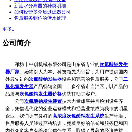
新油水分离器的种类明细
如何经营多介质过滤器公司
售后服务到位的污水处理
更多..
公司简介
潍坊市中创机械有限公司是山东省专业的
次氯酸钠发生
器厂家
，始终以人为本、科技领先为宗旨，为用户提供国内
外最先进的
次氯酸钠发生器
设备和完善的售后服务，公司
二
氧化氯发生器
产品畅销全国二十多个省市自治区，以产品的
品质与
次氯酸钠发生器价格
优势打动了客户。
公司
次氯酸钠发生装置
技术力量雄厚并且检测设备齐
全，凭借现代化的企业运营模式和经营业绩成为我市的明星
企业，我们拥有良好的
高浓度次氯酸钠发生系统
生产环境，
售后服务人员经过严格培训，凭着良好的信誉和服务已和国
内外众多客户有着稳定信任关系，取得了显著的经济效益，