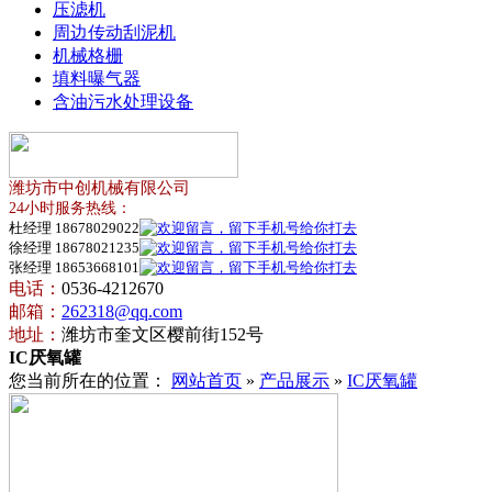
压滤机
周边传动刮泥机
机械格栅
填料曝气器
含油污水处理设备
潍坊市中创机械有限公司
24小时服务热线：
杜经理 18678029022
徐经理 18678021235
张经理 18653668101
电话：
0536-4212670
邮箱：
262318@qq.com
地址：
潍坊市奎文区樱前街152号
IC厌氧罐
您当前所在的位置：
网站首页
»
产品展示
»
IC厌氧罐