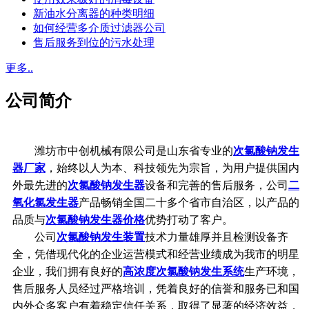
新油水分离器的种类明细
如何经营多介质过滤器公司
售后服务到位的污水处理
更多..
公司简介
潍坊市中创机械有限公司是山东省专业的
次氯酸钠发生
器厂家
，始终以人为本、科技领先为宗旨，为用户提供国内
外最先进的
次氯酸钠发生器
设备和完善的售后服务，公司
二
氧化氯发生器
产品畅销全国二十多个省市自治区，以产品的
品质与
次氯酸钠发生器价格
优势打动了客户。
公司
次氯酸钠发生装置
技术力量雄厚并且检测设备齐
全，凭借现代化的企业运营模式和经营业绩成为我市的明星
企业，我们拥有良好的
高浓度次氯酸钠发生系统
生产环境，
售后服务人员经过严格培训，凭着良好的信誉和服务已和国
内外众多客户有着稳定信任关系，取得了显著的经济效益，